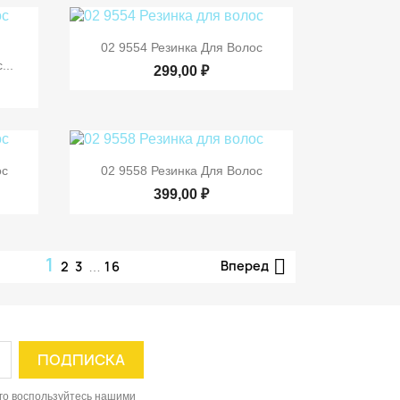

Быстрый просмотр
02 9554 Резинка Для Волос
р
...
299,00 ₽

р
Быстрый просмотр
ос
02 9558 Резинка Для Волос
399,00 ₽
1

Вперед
2
3
16
…
ого воспользуйтесь нашими