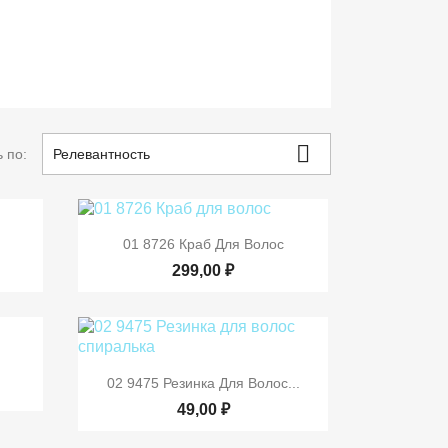

 по:
Релевантность

р
Быстрый просмотр
01 8726 Краб Для Волос
299,00 ₽
р

Быстрый просмотр
02 9475 Резинка Для Волос...
49,00 ₽